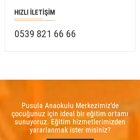
HIZLI İLETİŞİM
0539 821 66 66
Pusula Anaokulu Merkezimiz'de
çocuğunuz için ideal bir eğitim ortamı
sunuyoruz. Eğitim hizmetlerimizden
yararlanmak ister misiniz?