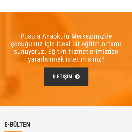
Pusula Anaokulu Merkezimiz'de
çocuğunuz için ideal bir eğitim ortamı
sunuyoruz. Eğitim hizmetlerimizden
yararlanmak ister misiniz?
İLETİŞİM
E-BÜLTEN