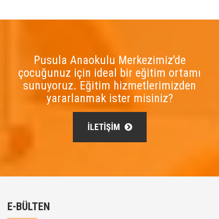
Pusula Anaokulu Merkezimiz'de
çocuğunuz için ideal bir eğitim ortamı
sunuyoruz. Eğitim hizmetlerimizden
yararlanmak ister misiniz?
İLETİŞİM
E-BÜLTEN