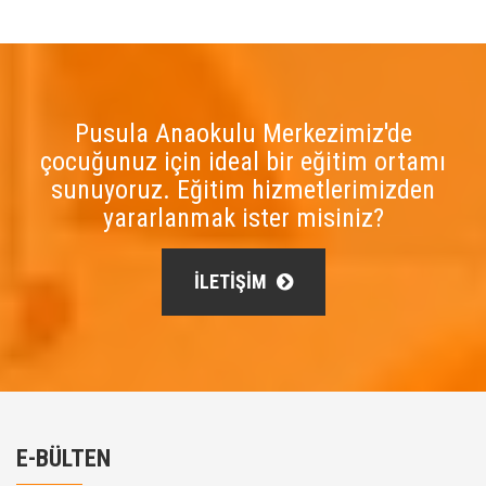
Pusula Anaokulu Merkezimiz'de
çocuğunuz için ideal bir eğitim ortamı
sunuyoruz. Eğitim hizmetlerimizden
yararlanmak ister misiniz?
İLETİŞİM
E-BÜLTEN